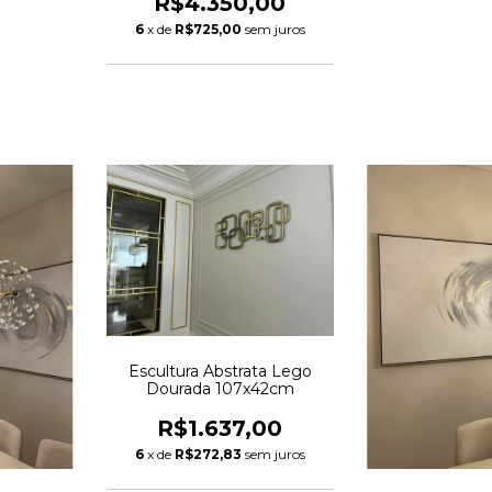
R$4.350,00
6
x de
R$725,00
sem juros
Escultura Abstrata Lego
Dourada 107x42cm
R$1.637,00
6
x de
R$272,83
sem juros