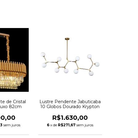
e de Cristal
Lustre Pendente Jabuticaba
Luxo 82cm
10 Globos Dourado Krypton
00,00
R$1.630,00
33
sem juros
6
x de
R$271,67
sem juros