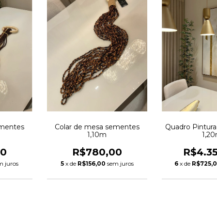
ementes
Colar de mesa sementes
Quadro Pintura
1,10m
1,2
00
R$780,00
R$4.3
m juros
5
x de
R$156,00
sem juros
6
x de
R$725,