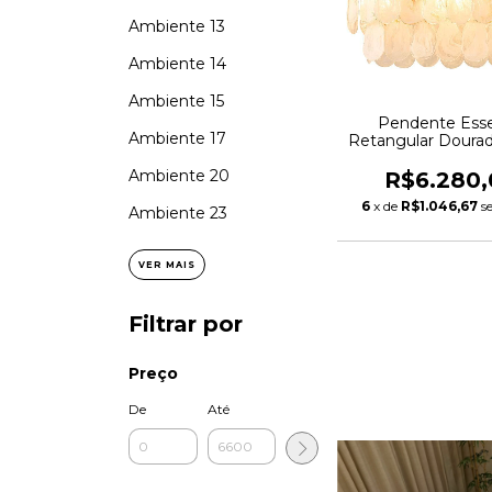
Ambiente 13
Ambiente 14
Ambiente 15
Pendente Ess
Ambiente 17
Retangular Doura
Ambiente 20
R$6.280,
6
x de
R$1.046,67
s
Ambiente 23
VER MAIS
Filtrar por
Preço
De
Até