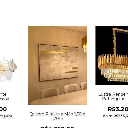
nte
Lustre Pendent
scana
Retangular 
00
R$3.2
Quadro Pintura a Mão 1,50 x
m juros
6
x de
R$533,
1,20m