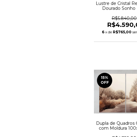
Lustre de Cristal R
Dourado Sonho
R$5.840,00
R$4.590,
6
x de
R$765,00
se
15
%
OFF
Dupla de Quadros
com Moldura 10