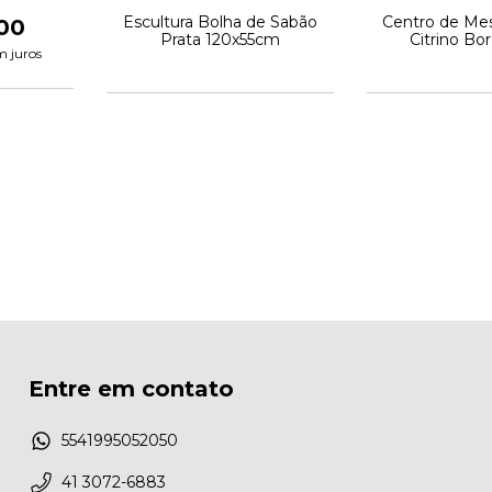
Escultura Bolha de Sabão
Centro de Me
00
Prata 120x55cm
Citrino Bo
m juros
Entre em contato
5541995052050
41 3072-6883