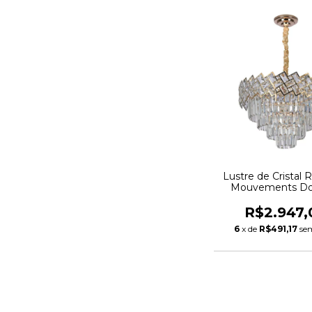
Lustre de Cristal
Mouvements Do
R$2.947,
6
x de
R$491,17
se