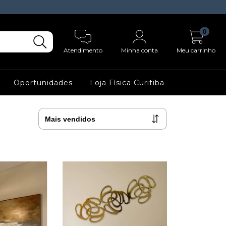
0
Atendimento
Minha conta
Meu carrinho
Oportunidades
Loja Física Curitiba