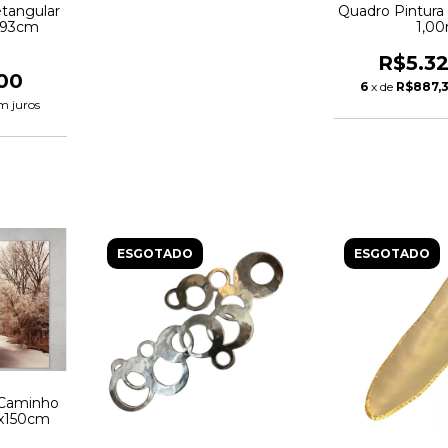
etangular
Quadro Pintura
 93cm
1,0
R$5.3
00
6
x de
R$887,
m juros
ESGOTADO
ESGOTADO
 Caminho
0x150cm