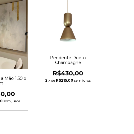
Pendente Dueto
Champagne
R$430,00
 a Mão 1,50 x
2
x de
R$215,00
sem juros
0m
50,00
00
sem juros