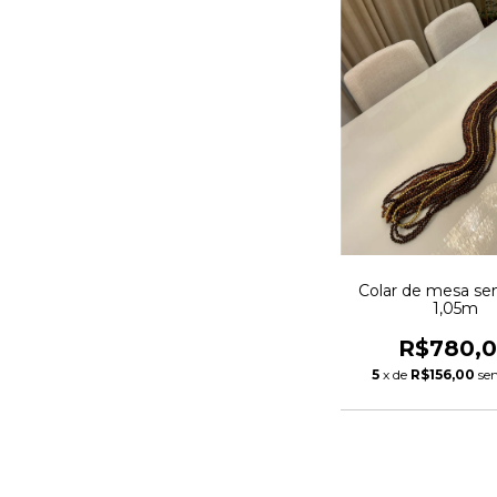
Colar de mesa s
1,05m
R$780,
5
x de
R$156,00
se