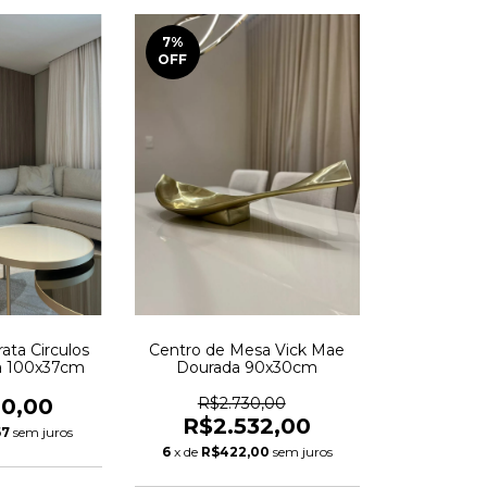
7
%
OFF
ata Circulos
Centro de Mesa Vick Mae
a 100x37cm
Dourada 90x30cm
00,00
R$2.730,00
R$2.532,00
67
sem juros
6
x de
R$422,00
sem juros