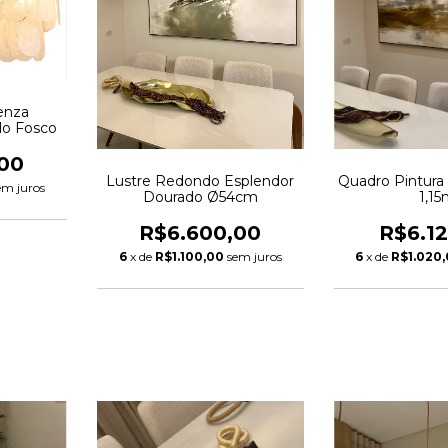
enza
do Fosco
00
Lustre Redondo Esplendor
Quadro Pintura
em juros
Dourado Ø54cm
1,1
R$6.600,00
R$6.1
6
x de
R$1.100,00
sem juros
6
x de
R$1.020