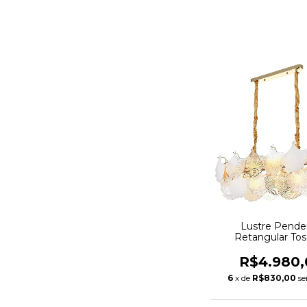
Lustre Pende
Retangular To
Dourado
R$4.980,
6
x de
R$830,00
se