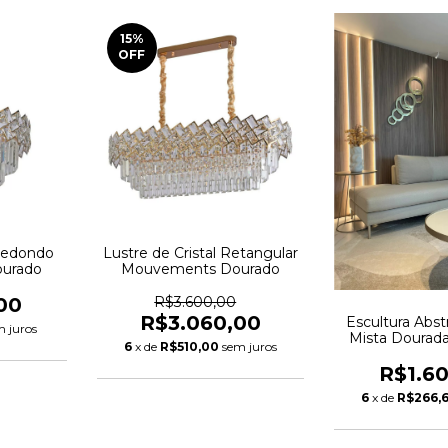
15
%
OFF
 Redondo
Lustre de Cristal Retangular
urado
Mouvements Dourado
00
R$3.600,00
R$3.060,00
Escultura Abstr
m juros
Mista Dourad
6
x de
R$510,00
sem juros
R$1.6
6
x de
R$266,