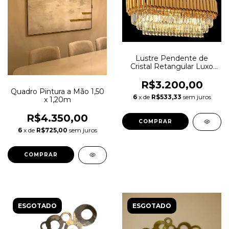
Lustre Pendente de
Cristal Retangular Luxo
82cm
R$3.200,00
Quadro Pintura a Mão 1,50
6
x de
R$533,33
sem juros
x 1,20m
R$4.350,00
6
x de
R$725,00
sem juros
ESGOTADO
ESGOTADO