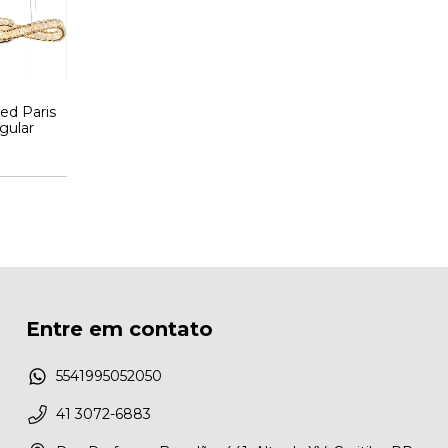
ed Paris
gular
Entre em contato
5541995052050
41 3072-6883