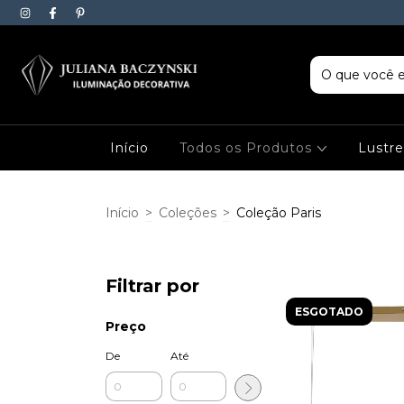
Início
Todos os Produtos
Lustr
Início
>
Coleções
>
Coleção Paris
Filtrar por
ESGOTADO
Preço
De
Até