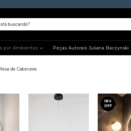
es por Ambientes
Peças Autorais Juliana Baczynski
 Mesa de Cabeceira
18
%
OFF