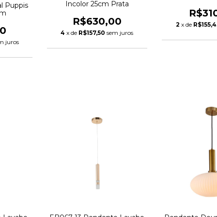
Incolor 25cm Prata
l Puppis
R$31
cm
R$630,00
2
x de
R$155,4
00
4
x de
R$157,50
sem juros
m juros