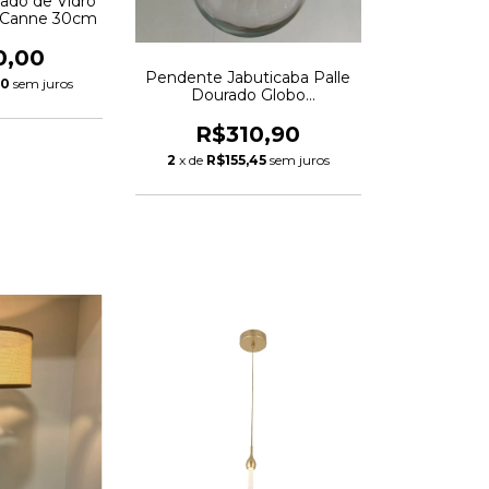
ado de Vidro
o Canne 30cm
0,00
Pendente Jabuticaba Palle
00
sem juros
Dourado Globo
Transparente
R$310,90
2
x de
R$155,45
sem juros