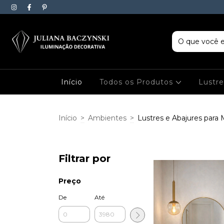
Início
Todos os Produtos
Lustr
Início
>
Ambientes
>
Lustres e Abajures para
Filtrar por
Preço
De
Até