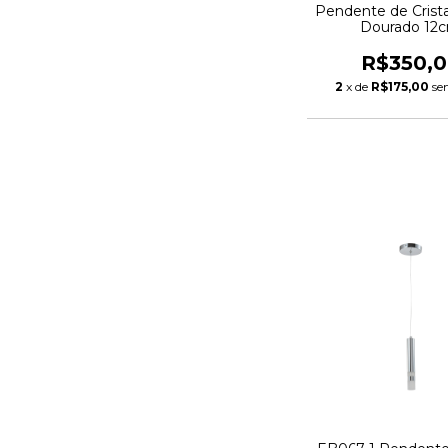
Pendente de Crista
Dourado 12
R$350,
2
x de
R$175,00
se