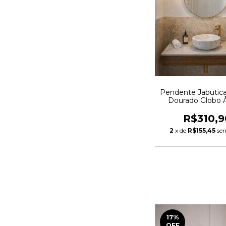
Pendente Jabutica
Dourado Globo 
R$310,9
2
x de
R$155,45
se
17
%
OFF