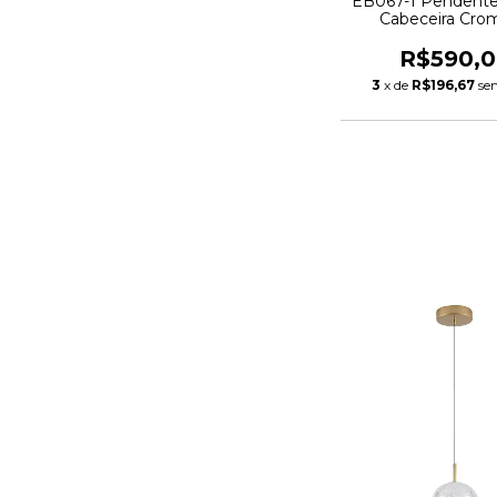
EB067-1 Pendente
Cabeceira Cro
R$590,
3
x de
R$196,67
se