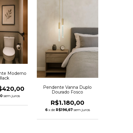
nte Moderno
Black
Pendente Vanna Duplo
$420,00
Dourado Fosco
00
sem juros
R$1.180,00
6
x de
R$196,67
sem juros