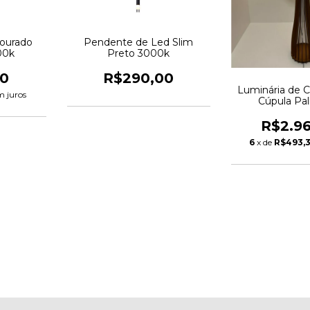
ourado
Pendente de Led Slim
00k
Preto 3000k
00
R$290,00
Luminária de 
m juros
Cúpula Pa
R$2.9
6
x de
R$493,