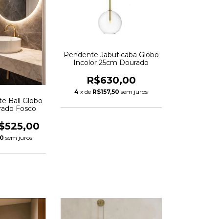
Pendente Jabuticaba Globo
Incolor 25cm Dourado
R$630,00
4
x de
R$157,50
sem juros
e Ball Globo
rado Fosco
$525,00
00
sem juros