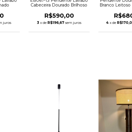
 Lavabo
EB067-13 Pendente Lavabo
Pendente Dour
mado
Cabeceira Dourado Brilhoso
Branco Leitos
00
R$590,00
R$68
m juros
3
x de
R$196,67
sem juros
4
x de
R$170,