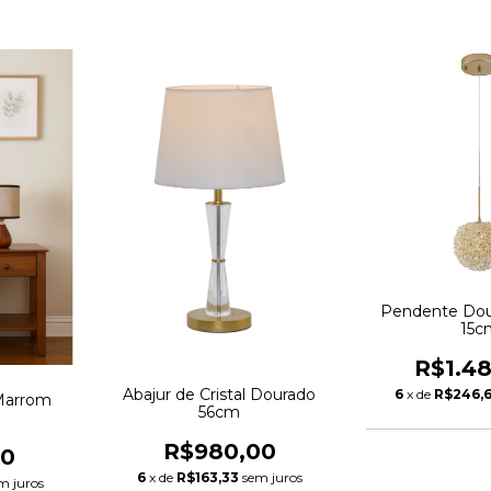
Pendente Dou
15c
R$1.4
Abajur de Cristal Dourado
6
x de
R$246,
Marrom
56cm
R$980,00
00
6
x de
R$163,33
sem juros
m juros