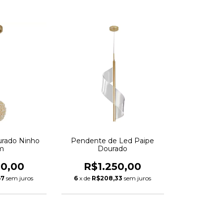
rado Ninho
Pendente de Led Paipe
m
Dourado
80,00
R$1.250,00
67
sem juros
6
x de
R$208,33
sem juros