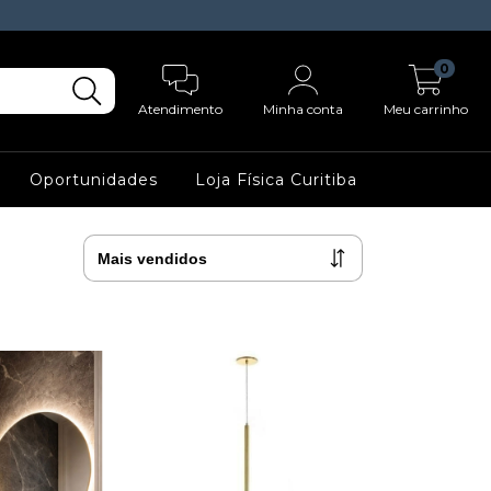
0
Atendimento
Minha conta
Meu carrinho
Oportunidades
Loja Física Curitiba