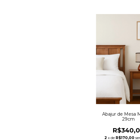
Abajur de Mesa 
29cm
R$340,
2
x de
R$170,00
se