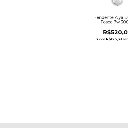
Pendente Alya D
Fosco 7w 30
R$520,
3
x de
R$173,33
se