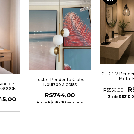
CF164-2 Pende
Metal 
Lustre Pendente Globo
anco e
Dourado 3 bolas
w 3000k
R
R$560,00
R$744,00
2
x de
R$210,
45,00
4
x de
R$186,00
sem juros