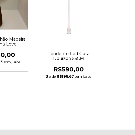
Chão Madeira
lha Leve
Pendente Led Gota
60,00
Dourado 56CM
33
sem juros
R$590,00
3
x de
R$196,67
sem juros