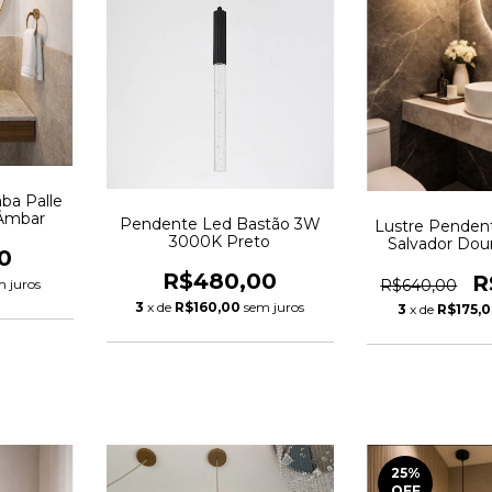
ba Palle
Âmbar
Pendente Led Bastão 3W
Lustre Pendent
3000K Preto
Salvador Dou
0
R$480,00
R
m juros
R$640,00
3
x de
R$160,00
sem juros
3
x de
R$175,
25
%
OFF