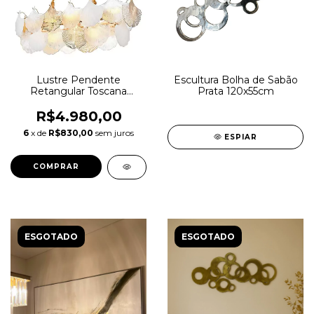
Lustre Pendente
Escultura Bolha de Sabão
Retangular Toscana
Prata 120x55cm
Dourado
R$4.980,00
6
x de
R$830,00
sem juros
ESPIAR
ESGOTADO
ESGOTADO