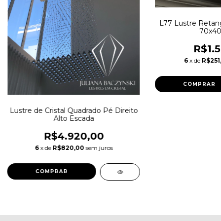
L77 Lustre Retan
70x40
R$1.5
6
x de
R$251
Lustre de Cristal Quadrado Pé Direito
Alto Escada
R$4.920,00
6
x de
R$820,00
sem juros
COMPRAR