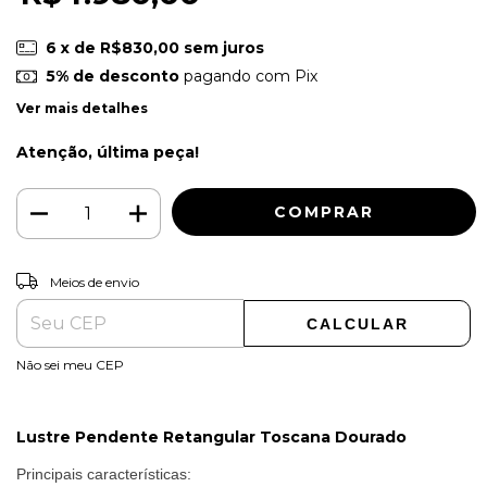
6
x de
R$830,00
sem juros
5% de desconto
pagando com Pix
Ver mais detalhes
Atenção, última peça!
ALTERAR CEP
Entregas para o CEP:
Meios de envio
CALCULAR
Não sei meu CEP
Lustre Pendente Retangular Toscana Dourado
Principais características: