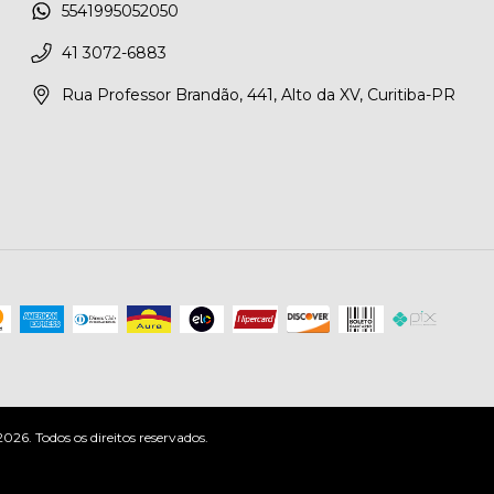
5541995052050
41 3072-6883
Rua Professor Brandão, 441, Alto da XV, Curitiba-PR
6. Todos os direitos reservados.