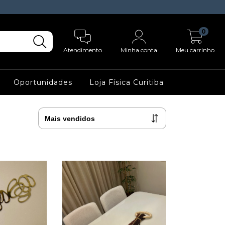
0
Atendimento
Minha conta
Meu carrinho
Oportunidades
Loja Física Curitiba