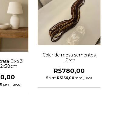
Colar de mesa sementes
1,05m
trata Eixo 3
02x38cm
R$780,00
90,00
5
x de
R$156,00
sem juros
00
sem juros