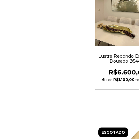
Lustre Redondo E
Dourado Ø5
R$6.600,
6
x de
R$1.100,00
s
ESGOTADO