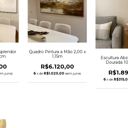
splendor
Quadro Pintura a Mão 2,00 x
4cm
1,15m
Escultura Abs
Dourada 1
00
R$6.120,00
R$1.8
em juros
6
x de
R$1.020,00
sem juros
6
x de
R$315,