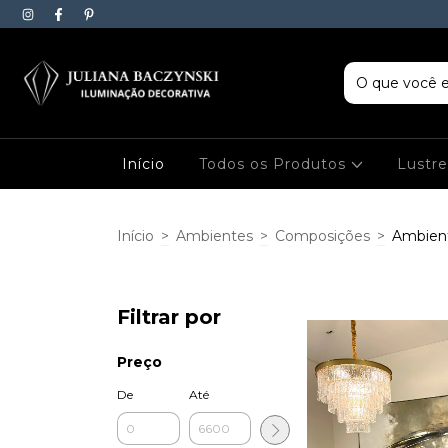
Início
Todos os Produtos
Lustr
Início
>
Ambientes
>
Composições
>
Ambient
Filtrar por
Preço
De
Até