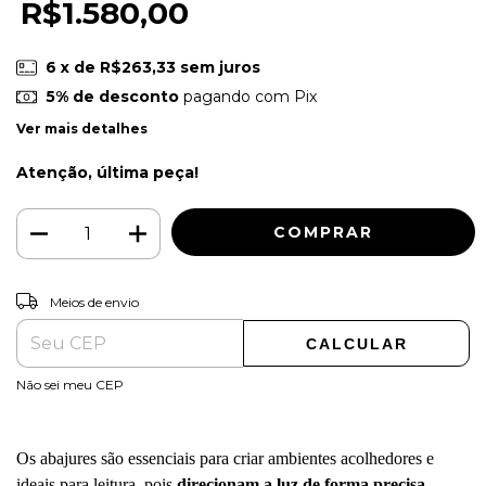
R$1.580,00
6
x de
R$263,33
sem juros
5% de desconto
pagando com Pix
Ver mais detalhes
Atenção, última peça!
ALTERAR CEP
Entregas para o CEP:
Meios de envio
CALCULAR
Não sei meu CEP
Os abajures são essenciais para criar ambientes acolhedores e
ideais para leitura, pois
direcionam a luz de forma precisa
,