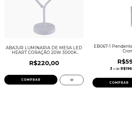
EB067-1 Pendente
ABAJUR LUMINARIA DE MESA LED
Cro
HEART CORAÇÃO 20W 3000K
BRANCO
R$59
R$220,00
3
x de
R$196