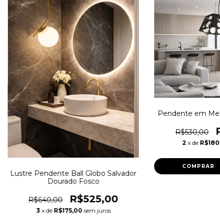
Pendente em Met
R$530,00
2
x de
R$180
Lustre Pendente Ball Globo Salvador
Dourado Fosco
R$525,00
R$640,00
3
x de
R$175,00
sem juros