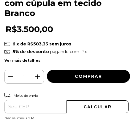
com cúpula em tecido
Branco
R$3.500,00
6
x de
R$583,33
sem juros
5% de desconto
pagando com Pix
Ver mais detalhes
ALTERAR CEP
Entregas para o CEP:
Meios de envio
CALCULAR
Não sei meu CEP