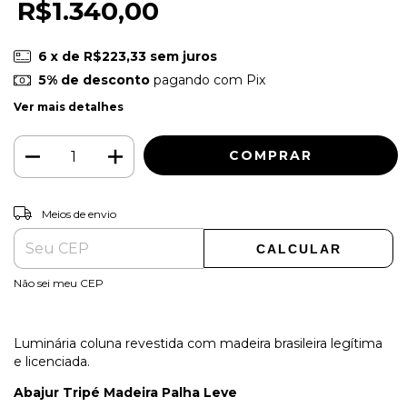
R$1.340,00
6
x de
R$223,33
sem juros
5% de desconto
pagando com Pix
Ver mais detalhes
ALTERAR CEP
Entregas para o CEP:
Meios de envio
CALCULAR
Não sei meu CEP
Luminária coluna revestida com madeira brasileira legítima
e licenciada.
Abajur Tripé Madeira Palha Leve