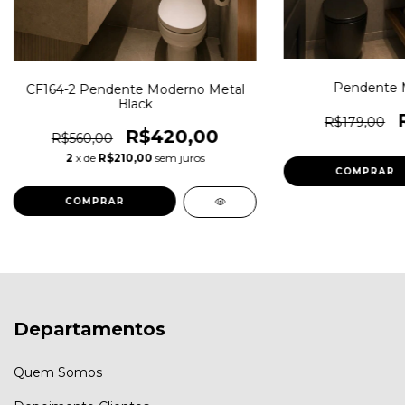
Pendente M
CF164-2 Pendente Moderno Metal
Black
R$179,00
R$420,00
R$560,00
2
x de
R$210,00
sem juros
Departamentos
Quem Somos