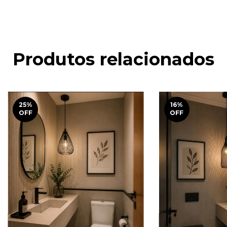
Produtos relacionados
25
%
16
%
OFF
OFF