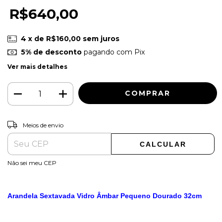
R$640,00
4
x de
R$160,00
sem juros
5% de desconto
pagando com Pix
Ver mais detalhes
ALTERAR CEP
Entregas para o CEP:
Meios de envio
CALCULAR
Não sei meu CEP
Arandela Sextavada Vidro Âmbar Pequeno Dourado 32cm