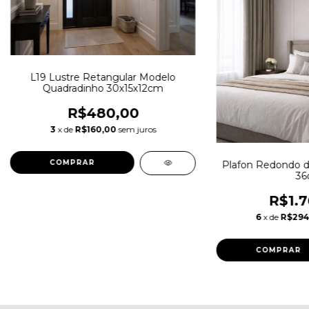
L19 Lustre Retangular Modelo
Quadradinho 30x15x12cm
R$480,00
3
x de
R$160,00
sem juros
Plafon Redondo de
36
R$1.7
6
x de
R$294