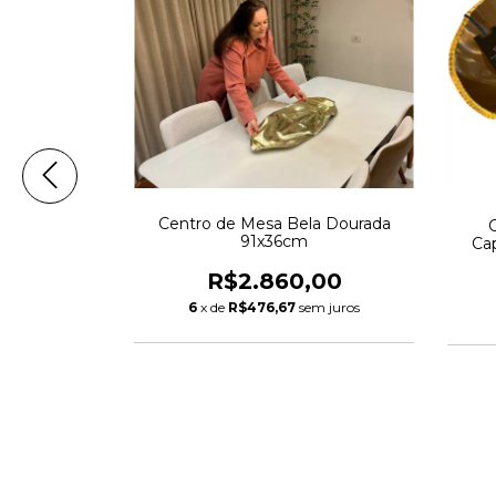
Centro de Mesa Bela Dourada
ada 40cm
91x36cm
Ca
00
R$2.860,00
m juros
6
x de
R$476,67
sem juros