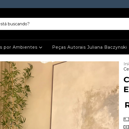
es por Ambientes
Peças Autorais Juliana Baczynski
Iní
Ce
C
E