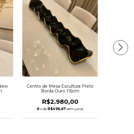
Centro
Caramelo
R
6
x de
 New
Centro de Mesa Escultura Preto
m
Borda Ouro 116cm
R$2.980,00
6
x de
R$496,67
sem juros