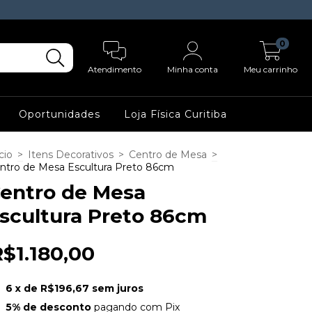
0
Atendimento
Minha conta
Meu carrinho
Oportunidades
Loja Física Curitiba
cio
>
Itens Decorativos
>
Centro de Mesa
>
ntro de Mesa Escultura Preto 86cm
entro de Mesa
scultura Preto 86cm
R$1.180,00
6
x de
R$196,67
sem juros
5% de desconto
pagando com Pix