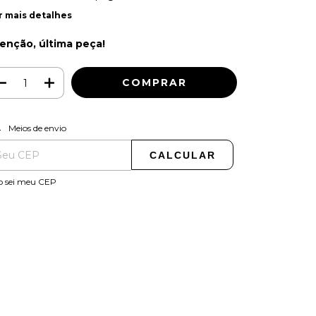
r mais detalhes
enção, última peça!
ALTERAR CEP
regas para o CEP:
Meios de envio
CALCULAR
o sei meu CEP