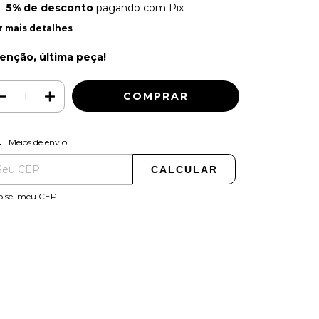
5% de desconto
pagando com Pix
r mais detalhes
enção, última peça!
ALTERAR CEP
regas para o CEP:
Meios de envio
CALCULAR
o sei meu CEP