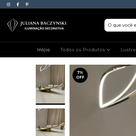
Início
Todos os Produtos
Lustr
7
%
OFF