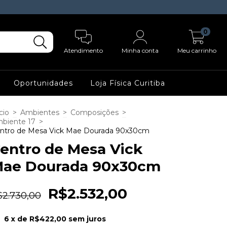
0
Atendimento
Minha conta
Meu carrinho
Oportunidades
Loja Física Curitiba
cio
>
Ambientes
>
Composições
>
biente 17
>
ntro de Mesa Vick Mae Dourada 90x30cm
entro de Mesa Vick
ae Dourada 90x30cm
R$2.532,00
$2.730,00
6
x de
R$422,00
sem juros