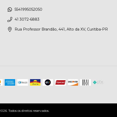
5541995052050
41 3072-6883
Rua Professor Brandão, 441, Alto da XV, Curitiba-PR
6. Todos os direitos reservados.