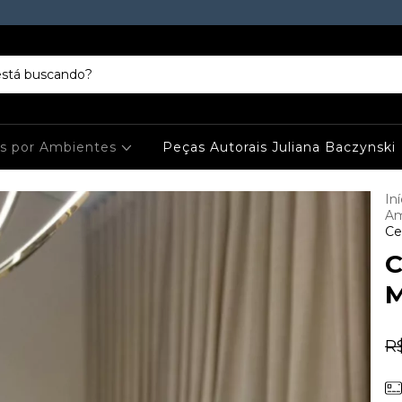
es por Ambientes
Peças Autorais Juliana Baczynski
Iní
Am
Ce
C
M
R