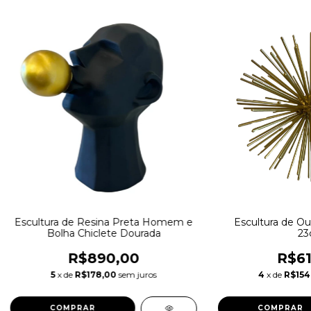
Escultura de Resina Preta Homem e
Escultura de Ou
Bolha Chiclete Dourada
23
R$890,00
R$61
5
x de
R$178,00
sem juros
4
x de
R$154