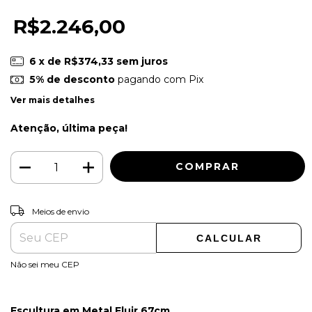
R$2.246,00
6
x de
R$374,33
sem juros
5% de desconto
pagando com Pix
Ver mais detalhes
Atenção, última peça!
ALTERAR CEP
Entregas para o CEP:
Meios de envio
CALCULAR
Não sei meu CEP
Escultura em Metal Fluir 67cm