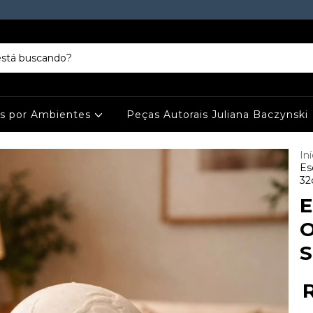
es por Ambientes
Peças Autorais Juliana Baczynski
Iní
Es
3
E
O
S