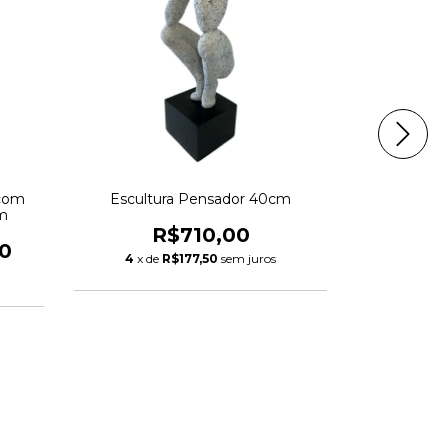
 com
Escultura Pensador 40cm
Escultura 
m
e Bolha
R$710,00
0
R
4
x de
R$177,50
sem juros
5
x de