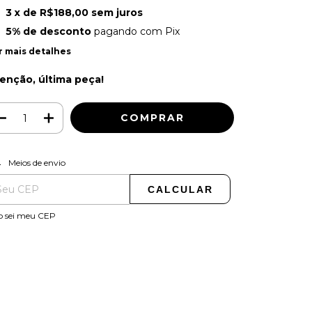
3
x de
R$188,00
sem juros
5% de desconto
pagando com Pix
r mais detalhes
enção, última peça!
ALTERAR CEP
regas para o CEP:
Meios de envio
CALCULAR
o sei meu CEP