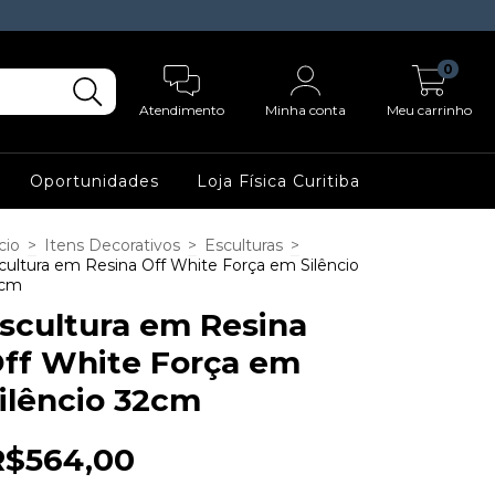
0
Atendimento
Minha conta
Meu carrinho
Oportunidades
Loja Física Curitiba
cio
>
Itens Decorativos
>
Esculturas
>
cultura em Resina Off White Força em Silêncio
2cm
scultura em Resina
ff White Força em
ilêncio 32cm
R$564,00