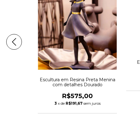
 em Metal G
E
00
Escultura em Resina Preta Menina
com detalhes Dourado
m juros
R$575,00
3
x de
R$191,67
sem juros