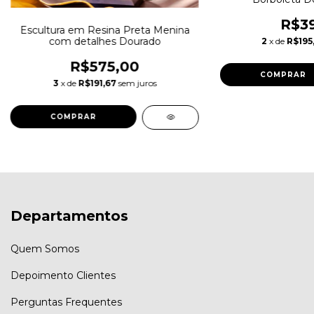
R$39
Escultura em Resina Preta Menina
com detalhes Dourado
2
x de
R$195
R$575,00
3
x de
R$191,67
sem juros
Departamentos
Quem Somos
Depoimento Clientes
Perguntas Frequentes