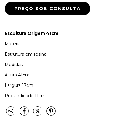
Escultura Origem 41cm
Material:
Estrutura em resina
Medidas:
Altura 41cm
Largura 17cm
Profundidade 11cm