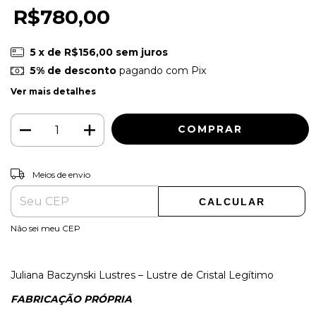
R$780,00
5
x de
R$156,00
sem juros
5% de desconto
pagando com Pix
Ver mais detalhes
ALTERAR CEP
Entregas para o CEP:
Meios de envio
CALCULAR
Não sei meu CEP
Juliana Baczynski Lustres – Lustre de Cristal Legítimo
FABRICAÇÃO PRÓPRIA