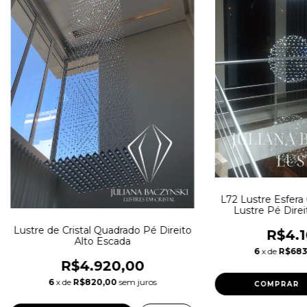
L72 Lustre Esfer
Lustre Pé Direi
Esc
Lustre de Cristal Quadrado Pé Direito
R$4.1
Alto Escada
6
x de
R$683
R$4.920,00
6
x de
R$820,00
sem juros
COMPRAR