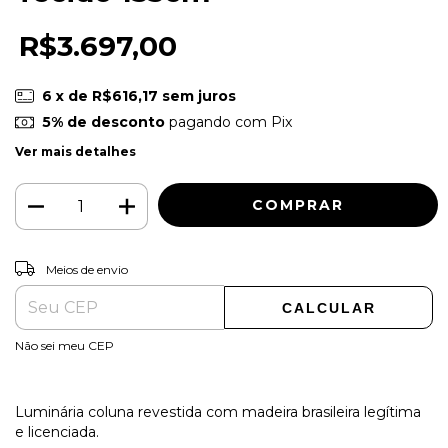
R$3.697,00
6
x de
R$616,17
sem juros
5% de desconto
pagando com Pix
Ver mais detalhes
ALTERAR CEP
Entregas para o CEP:
Meios de envio
CALCULAR
Não sei meu CEP
Luminária coluna revestida com madeira brasileira legítima
e licenciada.