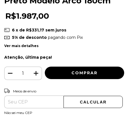
Preto Modelo Arco 180cm
R$1.987,00
6
x de
R$331,17
sem juros
5% de desconto
pagando com Pix
Ver mais detalhes
Atenção, última peça!
ALTERAR CEP
Entregas para o CEP:
Meios de envio
CALCULAR
Não sei meu CEP