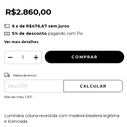
R$2.860,00
6
x de
R$476,67
sem juros
5% de desconto
pagando com Pix
Ver mais detalhes
ALTERAR CEP
Entregas para o CEP:
Meios de envio
CALCULAR
Não sei meu CEP
Luminária coluna revestida com madeira brasileira legítima
e licenciada.