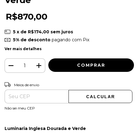
R$870,00
5
x de
R$174,00
sem juros
5% de desconto
pagando com Pix
Ver mais detalhes
ALTERAR CEP
Entregas para o CEP:
Meios de envio
CALCULAR
Não sei meu CEP
Luminaria Inglesa Dourada e Verde