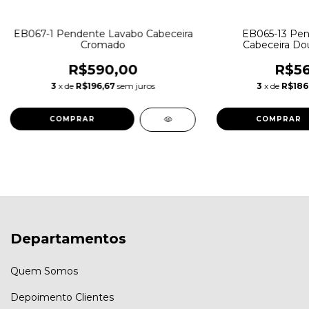
EB067-1 Pendente Lavabo Cabeceira
EB065-13 Pen
Cromado
Cabeceira Dou
R$590,00
R$56
3
x de
R$196,67
sem juros
3
x de
R$186
Departamentos
Quem Somos
Depoimento Clientes