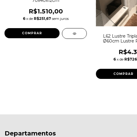
70x40x12cm
R$1.510,00
6
x de
R$251,67
sem juros
L62 Lustre Tripla
Ø60cm Lustre P
Lustre
R$4.3
6
x de
R$726
COMPRAR
Departamentos