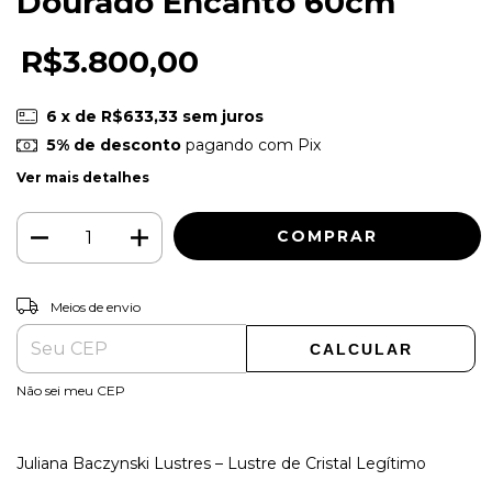
Dourado Encanto 60cm
R$3.800,00
6
x de
R$633,33
sem juros
5% de desconto
pagando com Pix
Ver mais detalhes
ALTERAR CEP
Entregas para o CEP:
Meios de envio
CALCULAR
Não sei meu CEP
Juliana Baczynski Lustres – Lustre de Cristal Legítimo