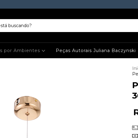
es por Ambientes
Peças Autorais Juliana Baczynski
Iní
Pe
P
3