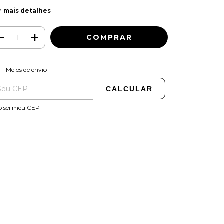
r mais detalhes
ALTERAR CEP
regas para o CEP:
Meios de envio
CALCULAR
o sei meu CEP