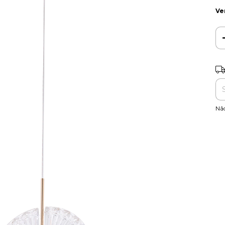
Ve
Ent
Nã