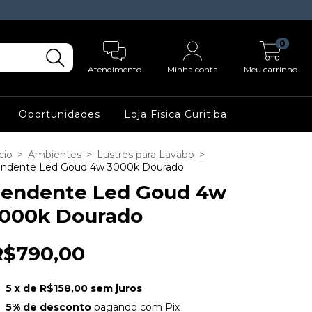
0
Atendimento
Minha conta
Meu carrinho
Oportunidades
Loja Física Curitiba
cio
>
Ambientes
>
Lustres para Lavabo
>
ndente Led Goud 4w 3000k Dourado
endente Led Goud 4w
000k Dourado
R$790,00
5
x de
R$158,00
sem juros
5% de desconto
pagando com Pix