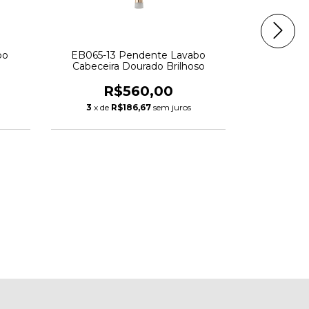
bo
EB065-13 Pendente Lavabo
Plafon Lust
Cabeceira Dourado Brilhoso
El
R$560,00
R
3
x de
R$186,67
sem juros
6
x de