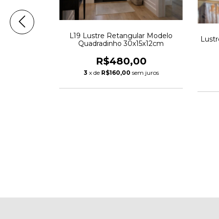
L19 Lustre Retangular Modelo
o de Cristal
Lust
Quadradinho 30x15x12cm
m
R$480,00
00
3
x de
R$160,00
sem juros
m juros