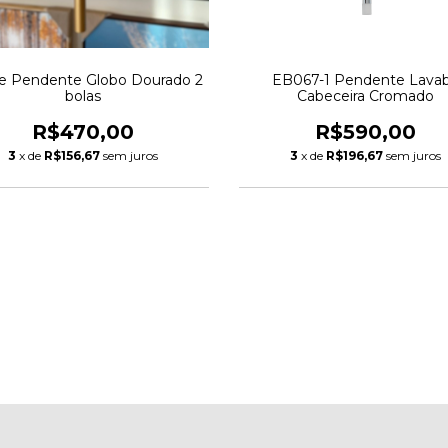
re Pendente Globo Dourado 2
EB067-1 Pendente Lava
bolas
Cabeceira Cromado
R$470,00
R$590,00
3
x de
R$156,67
sem juros
3
x de
R$196,67
sem juros