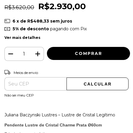
R$2.930,00
R$3.620,00
6
x de
R$488,33
sem juros
5% de desconto
pagando com Pix
Ver mais detalhes
ALTERAR CEP
Entregas para o CEP:
Meios de envio
CALCULAR
Não sei meu CEP
Juliana Baczynski Lustres – Lustre de Cristal Legítimo
Pendente Lustre de Cristal Charme Prata Ø60cm