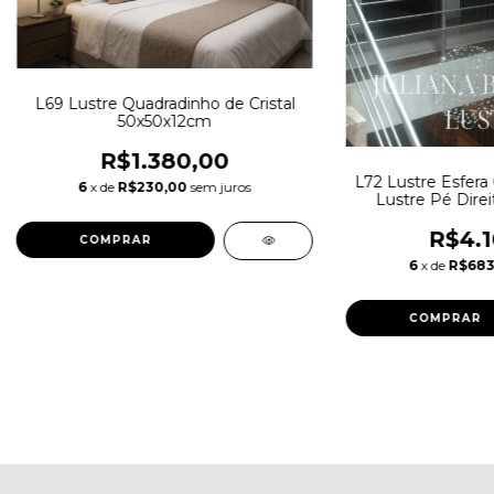
L69 Lustre Quadradinho de Cristal
50x50x12cm
R$1.380,00
L72 Lustre Esfer
6
x de
R$230,00
sem juros
Lustre Pé Direi
Esc
R$4.1
6
x de
R$683
COMPRAR