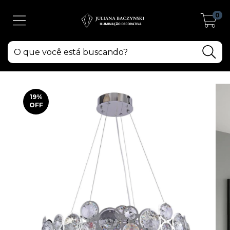
0
19
%
OFF