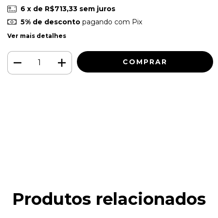
6
x de
R$713,33
sem juros
5% de desconto
pagando com Pix
Ver mais detalhes
Meios de envio
ALTERAR CEP
Entregas para o CEP:
CALCULAR
Faça login
e use seus dados de entrega
Não sei meu CEP
Produtos relacionados