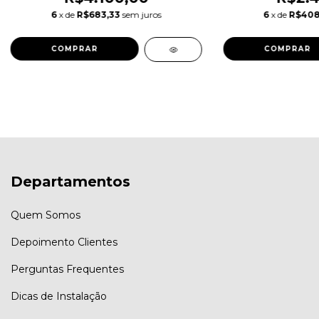
6
x de
R$683,33
sem juros
6
x de
R$408
COMPRAR
Departamentos
Quem Somos
Depoimento Clientes
Perguntas Frequentes
Dicas de Instalação