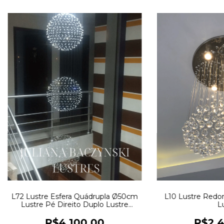
L72 Lustre Esfera Quádrupla Ø50cm
L10 Lustre Redo
Lustre Pé Direito Duplo Lustre
L
Escada
R$4.100,00
R$2.4