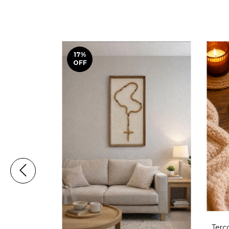
17
%
OFF
Cruz em Aço
Terç