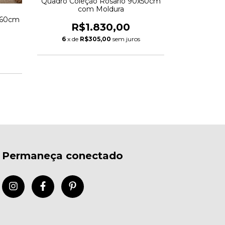
Quadro Coleção Rosario 90x50cm
c
com Moldura
x60cm
R
R$1.830,00
6
x de
6
x de
R$305,00
sem juros
Permaneça conectado