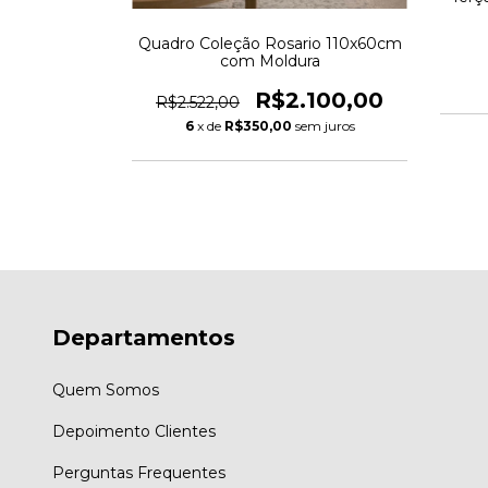
Quadro Coleção Rosario 110x60cm
00
com Moldura
m juros
R$2.100,00
R$2.522,00
6
x de
R$350,00
sem juros
Departamentos
Quem Somos
Depoimento Clientes
Perguntas Frequentes