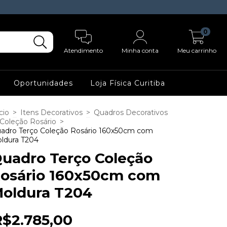
0
Atendimento
Minha conta
Meu carrinho
Oportunidades
Loja Física Curitiba
cio
>
Itens Decorativos
>
Quadros Decorativos
Coleção Rosário
>
adro Terço Coleção Rosário 160x50cm com
ldura T204
uadro Terço Coleção
osário 160x50cm com
oldura T204
R$2.785,00