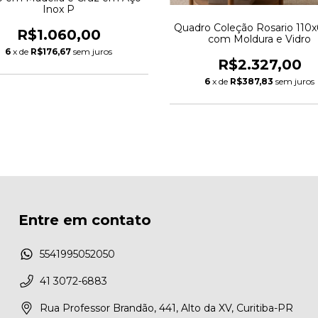
Inox P
Quadro Coleção Rosario 110
R$1.060,00
com Moldura e Vidro
6
x de
R$176,67
sem juros
R$2.327,00
6
x de
R$387,83
sem juros
Entre em contato
5541995052050
41 3072-6883
Rua Professor Brandão, 441, Alto da XV, Curitiba-PR