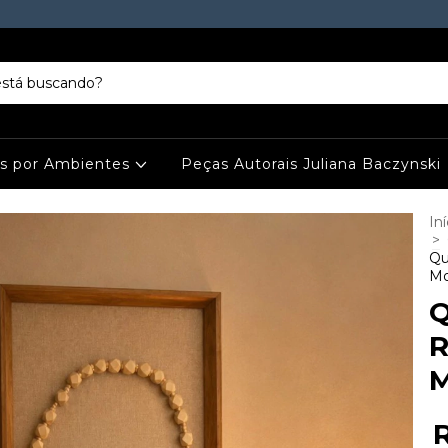
es por Ambientes
Peças Autorais Juliana Baczynski
Iní
>
Qu
Mo
Q
R
M