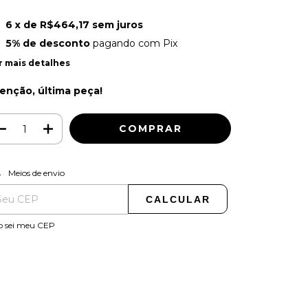
6
x de
R$464,17
sem juros
5% de desconto
pagando com Pix
r mais detalhes
enção, última peça!
ALTERAR CEP
regas para o CEP:
Meios de envio
CALCULAR
o sei meu CEP