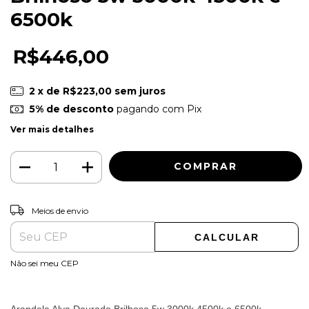
6500k
R$446,00
2
x de
R$223,00
sem juros
5% de desconto
pagando com Pix
Ver mais detalhes
ALTERAR CEP
Entregas para o CEP:
Meios de envio
CALCULAR
Não sei meu CEP
Arandela Alya Dourado Brilhoso 5w 3000k 4500k e 6500k