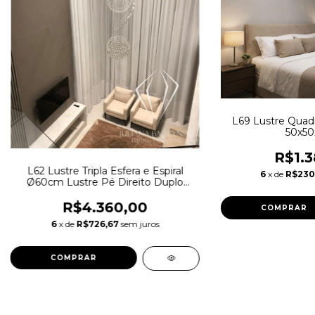
L69 Lustre Quadr
50x50
R$1.3
L62 Lustre Tripla Esfera e Espiral
6
x de
R$230
Ø60cm Lustre Pé Direito Duplo
Lustre Escada
R$4.360,00
6
x de
R$726,67
sem juros
COMPRAR