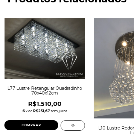
L77 Lustre Retangular Quadradinho
70x40x12cm
R$1.510,00
6
x de
R$251,67
sem juros
L10 Lustre Redo
L