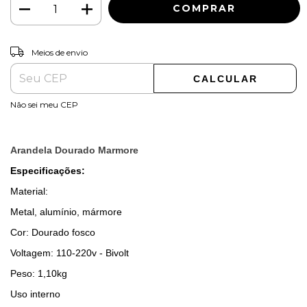
ALTERAR CEP
Entregas para o CEP:
Meios de envio
CALCULAR
Não sei meu CEP
Arandela Dourado Marmore
Especificações:
Material:
Metal, alumínio, mármore
Cor: Dourado fosco
Voltagem: 110-220v - Bivolt
Peso: 1,10kg
Uso interno