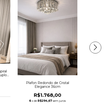
L127 
S
R$
6
x de
piral
uplo
Plafon Redondo de Cristal
Elegance 36cm
R$1.768,00
6
x de
R$294,67
sem juros