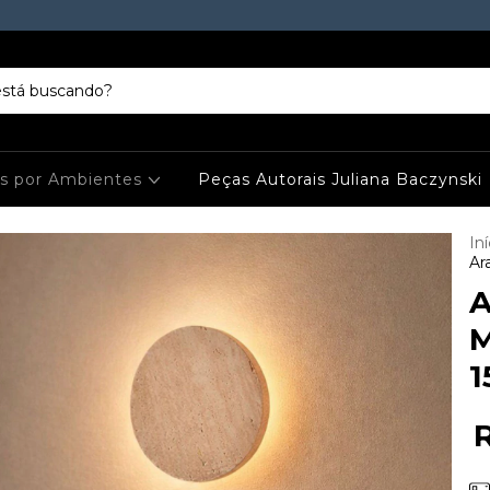
es por Ambientes
Peças Autorais Juliana Baczynski
Iní
Ar
A
M
1