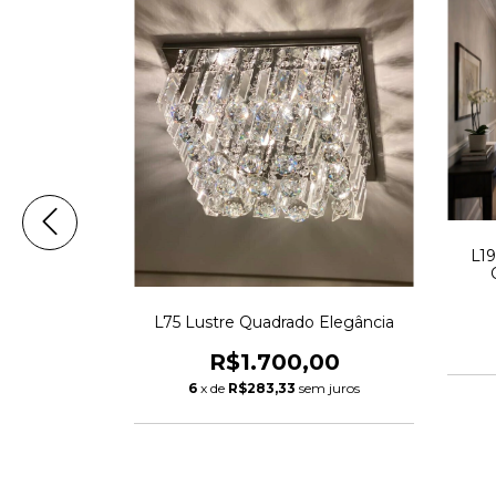
L19
L75 Lustre Quadrado Elegância
Quádrupla
eito Duplo
R$1.700,00
da
,00
6
x de
R$283,33
sem juros
m juros