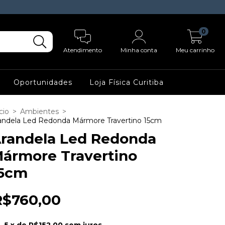
0
Atendimento
Minha conta
Meu carrinho
Oportunidades
Loja Física Curitiba
cio
>
Ambientes
>
andela Led Redonda Mármore Travertino 15cm
randela Led Redonda
ármore Travertino
5cm
R$760,00