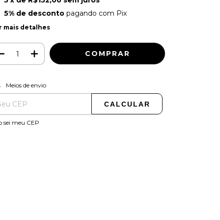
5
x de
R$152,00
sem juros
5% de desconto
pagando com Pix
r mais detalhes
ALTERAR CEP
regas para o CEP:
Meios de envio
CALCULAR
o sei meu CEP