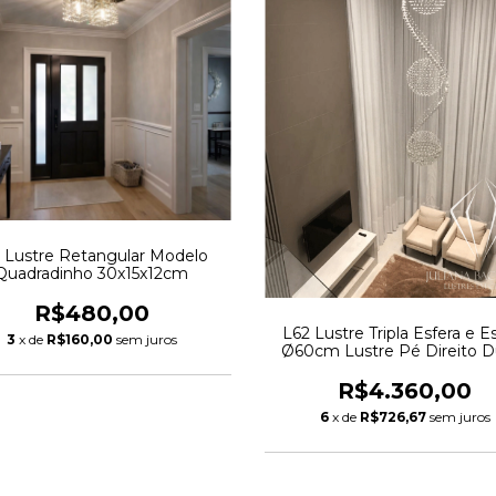
 Lustre Retangular Modelo
Quadradinho 30x15x12cm
R$480,00
L62 Lustre Tripla Esfera e Es
3
x de
R$160,00
sem juros
Ø60cm Lustre Pé Direito D
Lustre Escada
R$4.360,00
6
x de
R$726,67
sem juros