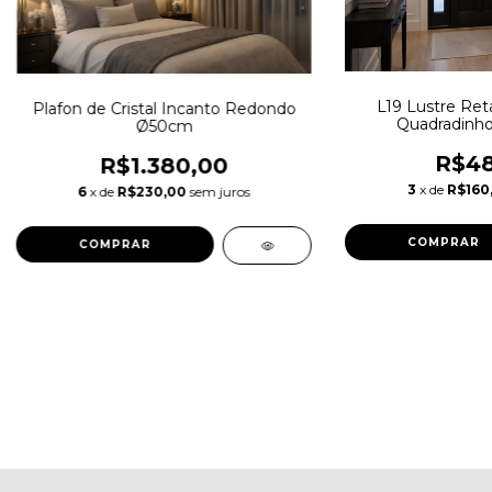
L19 Lustre Ret
Plafon de Cristal Incanto Redondo
Quadradinho
Ø50cm
R$48
R$1.380,00
3
x de
R$160
6
x de
R$230,00
sem juros