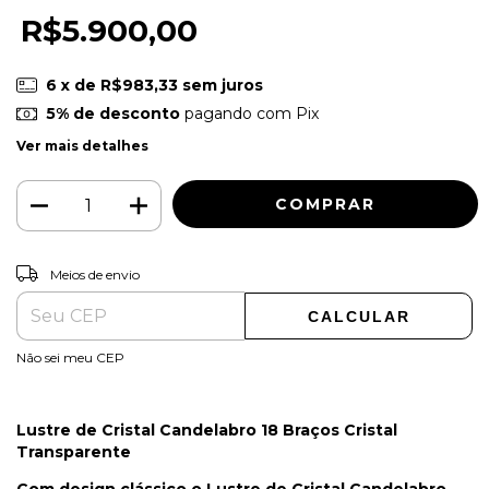
R$5.900,00
6
x de
R$983,33
sem juros
5% de desconto
pagando com Pix
Ver mais detalhes
ALTERAR CEP
Entregas para o CEP:
Meios de envio
CALCULAR
Não sei meu CEP
Lustre de Cristal Candelabro 18 Braços Cristal
Transparente
Com design clássico o Lustre de Cristal Candelabro