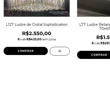
L127 Lustre de Cristal Sophistication
L77 Lustre Retan
70x40
R$2.550,00
R$1.5
6
x de
R$425,00
sem juros
6
x de
R$251
COMPRAR