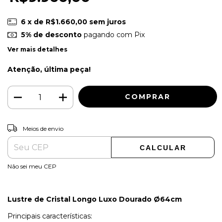
6
x de
R$1.660,00
sem juros
5% de desconto
pagando com Pix
Ver mais detalhes
Atenção, última peça!
ALTERAR CEP
Entregas para o CEP:
Meios de envio
CALCULAR
Não sei meu CEP
Lustre de Cristal Longo Luxo Dourado Ø64cm
Principais características: