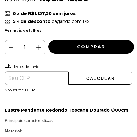
6
x de
R$1.157,50
sem juros
5% de desconto
pagando com Pix
Ver mais detalhes
ALTERAR CEP
Entregas para o CEP:
Meios de envio
CALCULAR
Não sei meu CEP
Lustre Pendente Redondo Toscana Dourado
Ø80cm
Principais características:
Material: