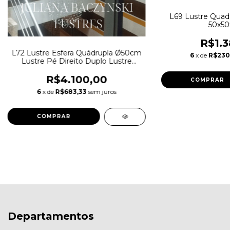
L69 Lustre Quadr
50x50
R$1.3
L72 Lustre Esfera Quádrupla Ø50cm
6
x de
R$230
Lustre Pé Direito Duplo Lustre
Escada
R$4.100,00
6
x de
R$683,33
sem juros
COMPRAR
Departamentos