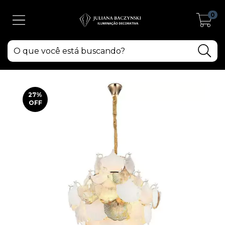
0
27
%
OFF