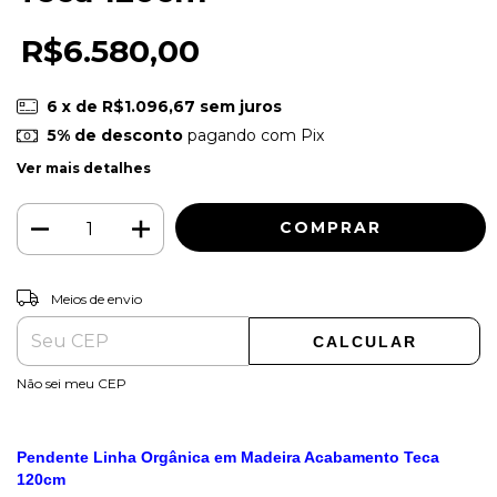
R$6.580,00
6
x de
R$1.096,67
sem juros
5% de desconto
pagando com Pix
Ver mais detalhes
ALTERAR CEP
Entregas para o CEP:
Meios de envio
CALCULAR
Não sei meu CEP
Pendente Linha Orgânica em Madeira Acabamento Teca
120cm