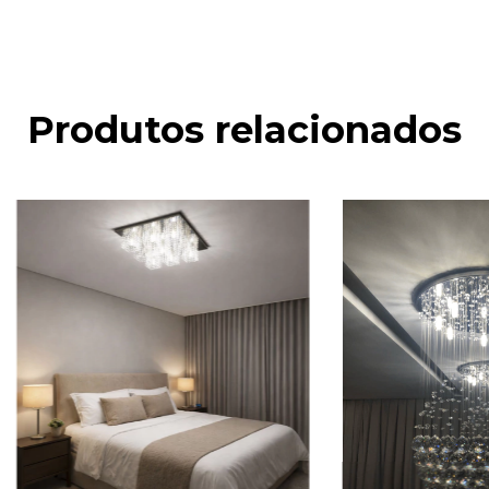
Produtos relacionados