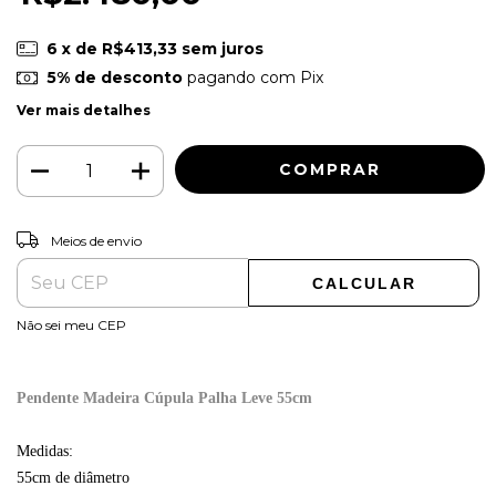
6
x de
R$413,33
sem juros
5% de desconto
pagando com Pix
Ver mais detalhes
ALTERAR CEP
Entregas para o CEP:
Meios de envio
CALCULAR
Não sei meu CEP
Pendente Madeira Cúpula Palha Leve 55cm
Medidas:
55cm de diâmetro