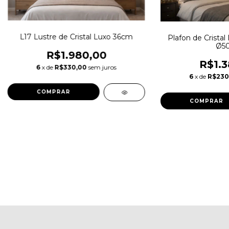
L17 Lustre de Cristal Luxo 36cm
Plafon de Crista
Ø5
R$1.980,00
R$1.3
6
x de
R$330,00
sem juros
6
x de
R$230