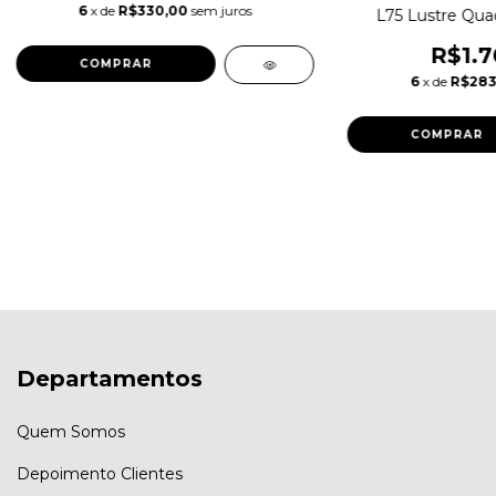
6
x de
R$330,00
sem juros
L75 Lustre Qua
R$1.7
6
x de
R$283
Departamentos
Quem Somos
Depoimento Clientes