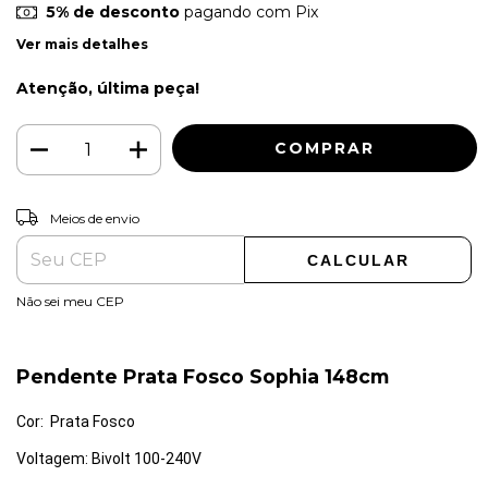
5% de desconto
pagando com Pix
Ver mais detalhes
Atenção, última peça!
ALTERAR CEP
Entregas para o CEP:
Meios de envio
CALCULAR
Não sei meu CEP
Pendente Prata Fosco Sophia 148cm
Cor: Prata Fosco
Voltagem: Bivolt 100-240V