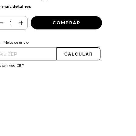
r mais detalhes
ALTERAR CEP
regas para o CEP:
Meios de envio
CALCULAR
o sei meu CEP