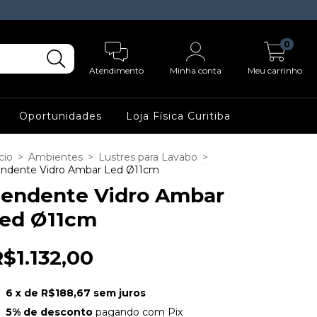
0
Atendimento
Minha conta
Meu carrinho
Oportunidades
Loja Física Curitiba
cio
>
Ambientes
>
Lustres para Lavabo
>
ndente Vidro Ambar Led Ø11cm
endente Vidro Ambar
ed Ø11cm
$1.132,00
6
x de
R$188,67
sem juros
5% de desconto
pagando com Pix