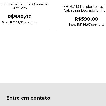
n de Cristal Incanto Quadrado
EB067-13 Pendente Lava
36x36cm
Cabeceira Dourado Brilho
R$980,00
R$590,00
6
x de
R$163,33
sem juros
3
x de
R$196,67
sem juros
Entre em contato