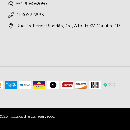
5541995052050
41 3072-6883
Rua Professor Brandão, 441, Alto da XV, Curitiba-PR
6. Todos os direitos reservados.