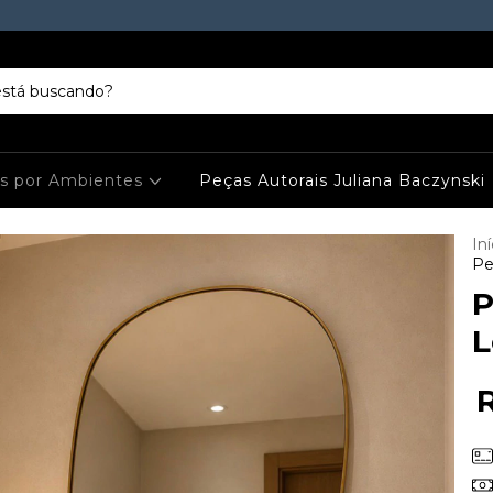
es por Ambientes
Peças Autorais Juliana Baczynski
Iní
Pe
P
L
R