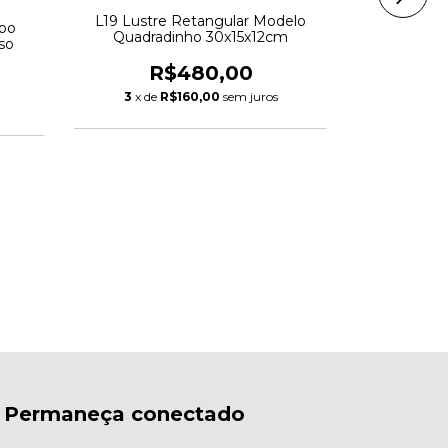
L19 Lustre Retangular Modelo
Plafon de Cr
bo
Quadradinho 30x15x12cm
so
R$480,00
R
3
x de
R$160,00
sem juros
6
x de
Permaneça conectado