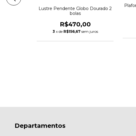
Plafo
Lustre Pendente Globo Dourado 2
bolas
R$470,00
3
x de
R$156,67
sem juros
 Corrente de
x22cm
00
m juros
Departamentos