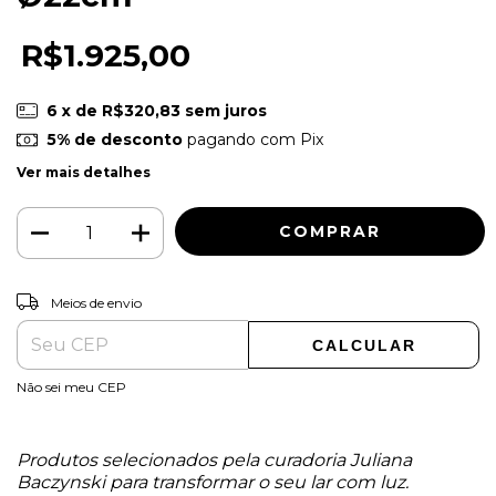
R$1.925,00
6
x de
R$320,83
sem juros
5% de desconto
pagando com Pix
Ver mais detalhes
ALTERAR CEP
Entregas para o CEP:
Meios de envio
CALCULAR
Não sei meu CEP
Produtos selecionados pela curadoria Juliana
Baczynski para transformar o seu lar com luz.