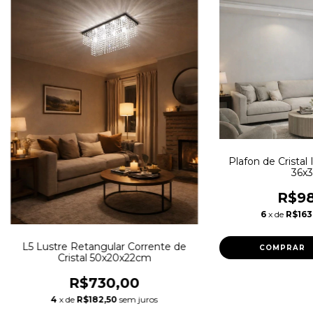
Plafon de Cristal
36x
R$98
6
x de
R$163
L5 Lustre Retangular Corrente de
Cristal 50x20x22cm
R$730,00
4
x de
R$182,50
sem juros