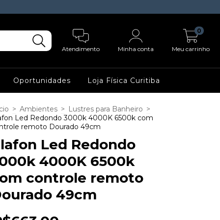
0
Atendimento
Minha conta
Meu carrinho
Oportunidades
Loja Física Curitiba
cio
>
Ambientes
>
Lustres para Banheiro
>
afon Led Redondo 3000k 4000K 6500k com
ntrole remoto Dourado 49cm
lafon Led Redondo
000k 4000K 6500k
om controle remoto
ourado 49cm