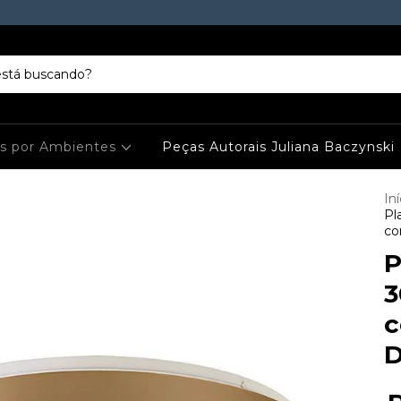
es por Ambientes
Peças Autorais Juliana Baczynski
Iní
Pl
co
P
3
c
D