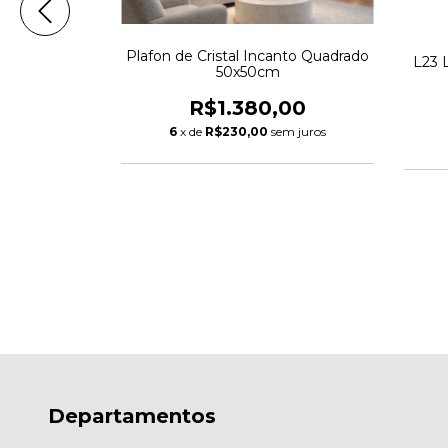
Plafon de Cristal Incanto Quadrado
o 40cm 29W
L23 
50x50cm
R$1.380,00
00
6
x de
R$230,00
sem juros
m juros
Departamentos