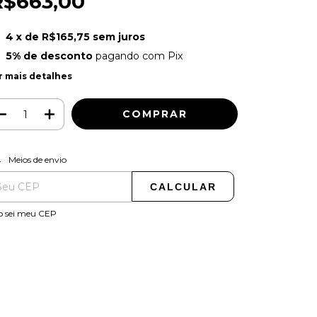
R$663,00
4
x de
R$165,75
sem juros
5% de desconto
pagando com Pix
r mais detalhes
ALTERAR CEP
regas para o CEP:
Meios de envio
CALCULAR
o sei meu CEP