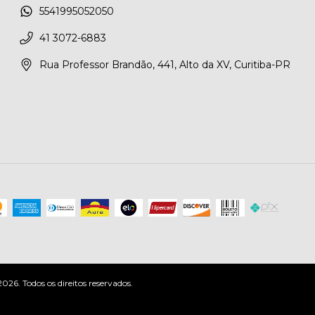
5541995052050
41 3072-6883
Rua Professor Brandão, 441, Alto da XV, Curitiba-PR
6. Todos os direitos reservados.