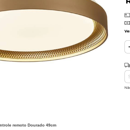
Ve
Ent
Nã
ntrole remoto Dourado 49cm