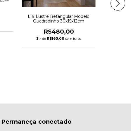
L19 Lustre Retangular Modelo
Plafon Le
Quadradinho 30x15x12cm
R$480,00
R
3
x de
R$160,00
sem juros
5
x de
Permaneça conectado