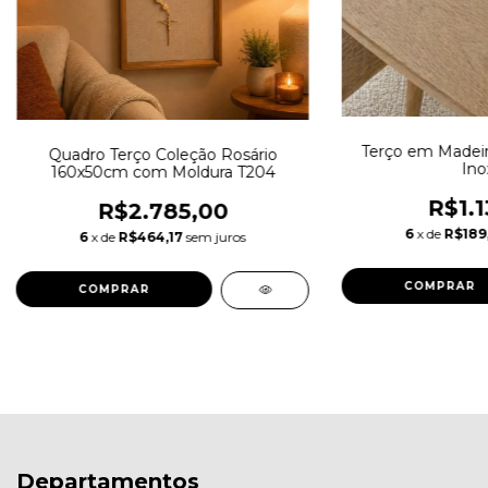
Terço em Madeir
Quadro Terço Coleção Rosário
Ino
160x50cm com Moldura T204
R$1.1
R$2.785,00
6
x de
R$189
6
x de
R$464,17
sem juros
Departamentos